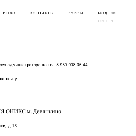
ИНФО
ИНФО
КОНТАКТЫ
КОНТАКТЫ
КУРСЫ
КУРСЫ
МОДЕЛИ
МОДЕЛИ
ON-LINE
ON-LINE
рез администратора по тел 8-950-008-06-44
на почту:
Я ОНИКС м. Девяткино
ики, д 13