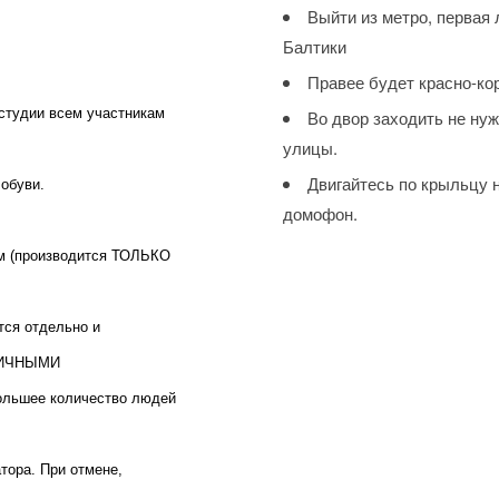
Выйти из метро, первая 
Балтики
Правее будет красно-ко
 студии всем участникам
Во двор заходить не ну
улицы.
Двигайтесь по крыльцу н
 обуви.
домофон.
р/м (производится ТОЛЬКО
тся отдельно и
АЛИЧНЫМИ
Большее количество людей
тора. При отмене,