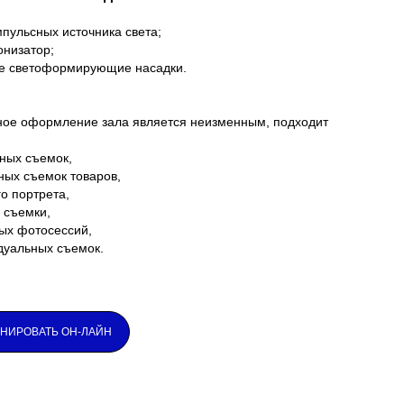
пульсных источника света;
онизатор;
е светоформирующие насадки.
ное оформление зала является неизменным, подходит
тных съемок,
ных съемок товаров,
го портрета,
й съемки,
ых фотосессий,
дуальных съемок.
НИРОВАТЬ ОН-ЛАЙН