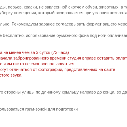
ды, перьев, краски, не заклеенной скотчем обуви, животных, а 
 уборку помещения, который возвращается при условии возврата
льно. Рекомендуем заранее согласовывать формат вашего меро
е бесплатно, использование бумажного фона под ноги оплачива
 не менее чем за 3 суток (72 часа)
начала забронированного времени студия вправе оставить оплат
е и им никто не смог воспользоваться.
огут отличаться от фотографий, представленных на сайте
стого звука
то стороны улицы по длинному крыльцу направо до конца, во дв
льзоваться грим-зоной для подготовки