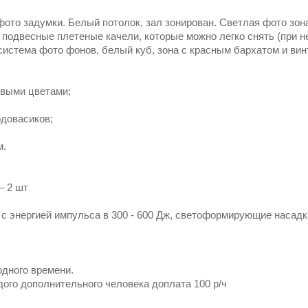
фото задумки. Белый потолок, зал зонирован. Светлая фото зон
, подвесные плетеные качели, которые можно легко снять (при 
 система фото фонов, белый куб, зона с красным бархатом и ви
ивыми цветами;
одовасиков;
м.
– 2 шт
с энергией импульса в 300 - 600 Дж, светоформирующие насад
одного времени.
дого дополнительного человека доплата 100 р/ч