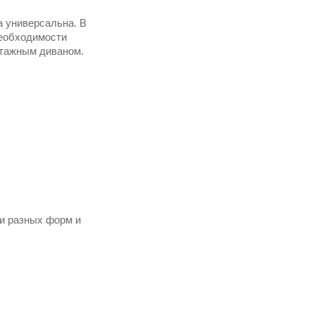
а универсальна. В
необходимости
нтажным диваном.
ки разных форм и