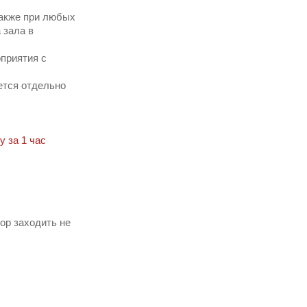
также при любых
 зала в
приятия с
ется отдельно
у за 1 час
ор заходить не