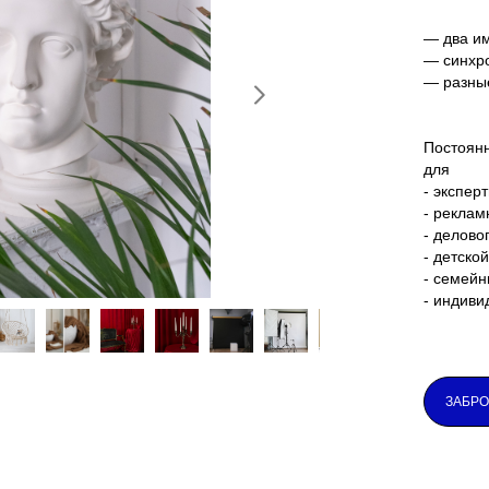
— два им
— синхр
— разны
Постоян
для
- экспер
- реклам
- делово
- детско
- семейн
- индиви
ЗАБРО